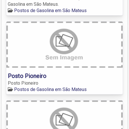
Gasolina em São Mateus.
Postos de Gasolina em São Mateus
Posto Pioneiro
Posto Pioneiro
Postos de Gasolina em São Mateus