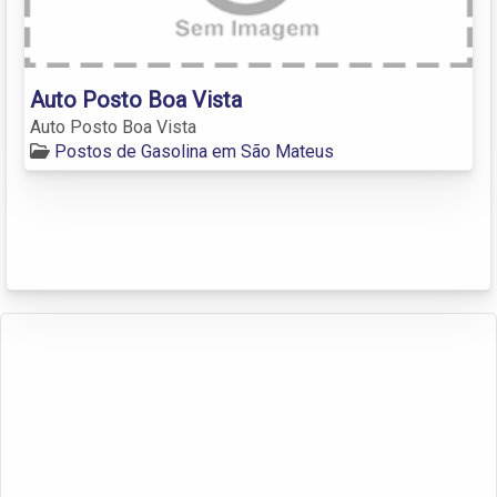
Auto Posto Boa Vista
Auto Posto Boa Vista
Postos de Gasolina em São Mateus