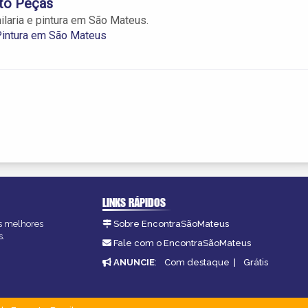
to Peças
ilaria e pintura em São Mateus.
 Pintura em São Mateus
LINKS RÁPIDOS
as melhores
Sobre EncontraSãoMateus
s.
Fale com o EncontraSãoMateus
ANUNCIE
:
Com destaque
|
Grátis