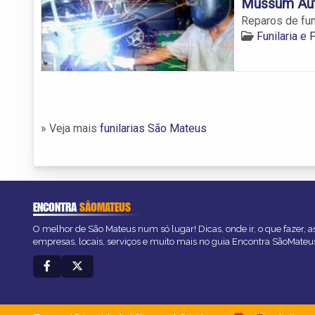
Mussum Au
Reparos de fun
Funilaria e
» Veja mais
funilarias São Mateus
ENCONTRA
SÃOMATEUS
O melhor de São Mateus num só lugar! Dicas, onde ir, o que fazer, 
empresas, locais, serviços e muito mais no guia Encontra SãoMateu