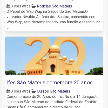
imóvel para Micropolo Regional de
3 dias atrás
Notícias São Mateus
O Papel de Wap Wap na Saúde de São MateusO
Saúde em São Mateus
vereador Nivaldo Antônio dos Santos, conhecido como
Wap Wap, tem desempenhado uma função essencial na
...
Ifes São Mateus comemora 20 anos
com três dias de ciência, cultura e
3 dias atrás
Cursos São Mateus
Comemoração de 20 Anos do IfesNo dia 14 de agosto,
inovação abertos ao público
o campus São Mateus do Instituto Federal do Espírito
Santo (Ifes) comemorará o marco de 20 ano...