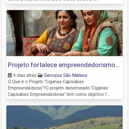
Projeto fortalece empreendedorismo
de mulheres ciganas em São Mateus e
4 dias atrás
Serviços São Mateus
O Que é o Projeto 'Ciganas Capixabas
Jaguaré
Empreendedoras'?O projeto denominado 'Ciganas
Capixabas Empreendedoras' tem como objetivo f...