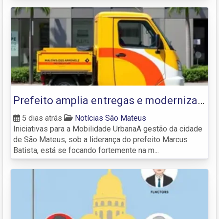
Prefeito amplia entregas e moderniza
São Mateus para atender às demandas
5 dias atrás
Notícias São Mateus
Iniciativas para a Mobilidade UrbanaA gestão da cidade
da população
de São Mateus, sob a liderança do prefeito Marcus
Batista, está se focando fortemente na m...