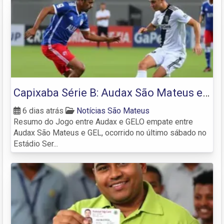
Capixaba Série B: Audax São Mateus e
GEL empatam e seguem fora do G
6 dias atrás
Notícias São Mateus
Resumo do Jogo entre Audax e GELO empate entre
Audax São Mateus e GEL, ocorrido no último sábado no
Estádio Ser...