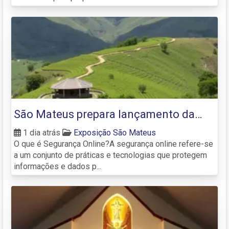
São Mateus prepara lançamento da
Rota das Especiarias para fortalecer
1 dia atrás
Exposição São Mateus
O que é Segurança Online?A segurança online refere-se
turismo rural
a um conjunto de práticas e tecnologias que protegem
informações e dados p...