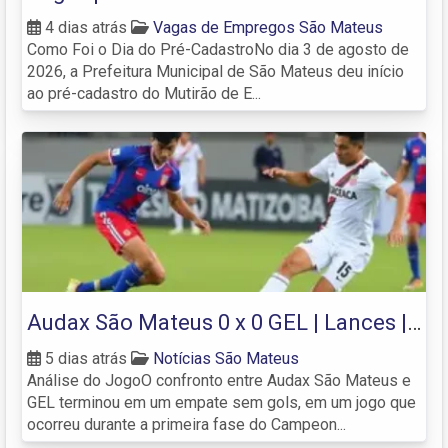
esgotam no 1° dia de pré
4 dias atrás
Vagas de Empregos São Mateus
Como Foi o Dia do Pré-CadastroNo dia 3 de agosto de
2026, a Prefeitura Municipal de São Mateus deu início
ao pré-cadastro do Mutirão de E...
Audax São Mateus 0 x 0 GEL | Lances |
1ª Fase | Campeonato Capixaba Série B
5 dias atrás
Notícias São Mateus
Análise do JogoO confronto entre Audax São Mateus e
2026
GEL terminou em um empate sem gols, em um jogo que
ocorreu durante a primeira fase do Campeon...