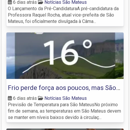
para deputada federal em São Mateus
6 dias atrás
Notícias São Mateus
O Lançamento da Pré-CandidaturaA pré-candidatura da
Professora Raquel Rocha, atual vice-prefeita de São
Mateus, foi oficialmente divulgada à Câma...
Frio perde força aos poucos, mas São
Mateus poderá ter mínima de 16°C
6 dias atrás
Notícias São Mateus
Previsão de Temperatura para São MateusNo próximo
neste fim de semana
fim de semana, as temperaturas em São Mateus devem
se manter em níveis baixos devido à circulaç...