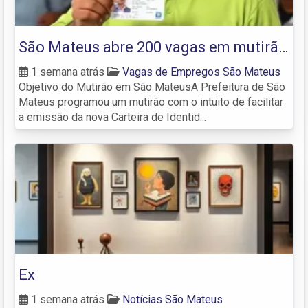
São Mateus abre 200 vagas em mutirão
para emissão da nova Carteira de
1 semana atrás
Vagas de Empregos São Mateus
Objetivo do Mutirão em São MateusA Prefeitura de São
Identidade Nacional
Mateus programou um mutirão com o intuito de facilitar
a emissão da nova Carteira de Identid...
Ex
1 semana atrás
Notícias São Mateus