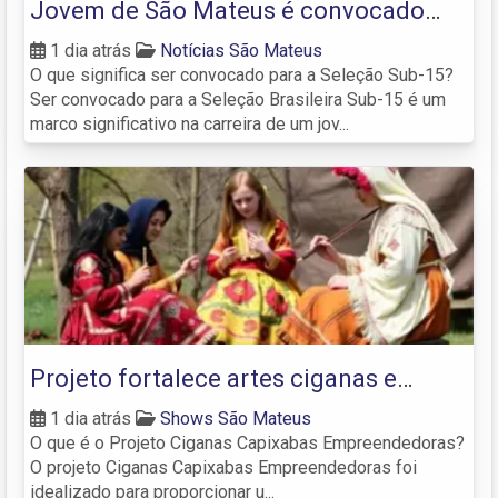
Jovem de São Mateus é convocado
pela 1ª vez para a Seleção Sub
1 dia atrás
Notícias São Mateus
O que significa ser convocado para a Seleção Sub-15?
Ser convocado para a Seleção Brasileira Sub-15 é um
marco significativo na carreira de um jov...
Projeto fortalece artes ciganas e
transforma tradição em oportunidade
1 dia atrás
Shows São Mateus
O que é o Projeto Ciganas Capixabas Empreendedoras?
no Norte do ES
O projeto Ciganas Capixabas Empreendedoras foi
idealizado para proporcionar u...