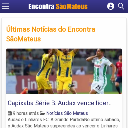
Encontra
SãoMateus
Cadastrar empresa
Fazer login
Últimas Notícias do Encontra
Criar conta
SãoMateus
Capixaba Série B: Audax vence líder
Linhares FC, derruba invencibilidade e
9 horas atrás
Notícias São Mateus
Audax e Linhares FC: A Grande PartidaNo último sábado,
encosta no G
o Audax São Mateus surpreendeu ao vencer o Linhares