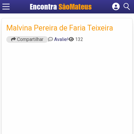
Encontra
SãoMateus
Cadastrar empresa
Fazer login
Malvina Pereira de Faria Teixeira
Criar conta
Compartilhar
Avalie!
132