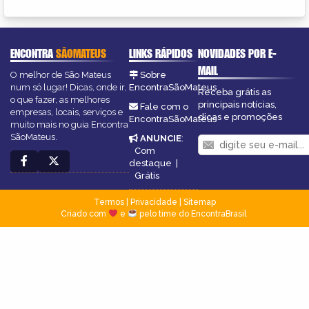
ENCONTRA
SÃOMATEUS
LINKS RÁPIDOS
NOVIDADES POR E-
MAIL
O melhor de São Mateus
Sobre
num só lugar! Dicas, onde ir,
EncontraSãoMateus
Receba grátis as
o que fazer, as melhores
principais notícias,
Fale com o
empresas, locais, serviços e
dicas e promoções
EncontraSãoMateus
muito mais no guia Encontra
SãoMateus.
ANUNCIE
:
Com
destaque
|
Grátis
Termos
|
Privacidade
|
Sitemap
Criado com
e
pelo time do EncontraBrasil