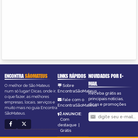
ENCONTRA
SÃOMATEUS
LINKS RÁPIDOS
NOVIDADES POR E-
MAIL
O melhor de São Mateus
Sobre
num só lugar! Dicas, onde ir,
EncontraSãoMateus
Receba grátis as
o que fazer, as melhores
principais notícias,
Fale com o
empresas, locais, serviços e
dicas e promoções
EncontraSãoMateus
muito mais no guia Encontra
SãoMateus.
ANUNCIE
:
Com
destaque
|
Grátis