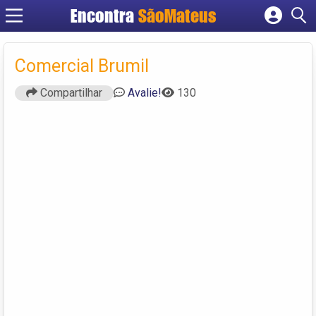
Encontra
SãoMateus
Cadastrar empresa
Fazer login
Comercial Brumil
Criar conta
Compartilhar
Avalie!
130