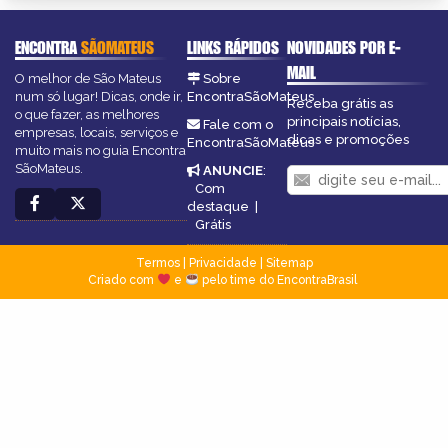
ENCONTRA
SÃOMATEUS
LINKS RÁPIDOS
NOVIDADES POR E-
MAIL
O melhor de São Mateus
Sobre
num só lugar! Dicas, onde ir,
EncontraSãoMateus
Receba grátis as
o que fazer, as melhores
principais notícias,
Fale com o
empresas, locais, serviços e
dicas e promoções
EncontraSãoMateus
muito mais no guia Encontra
SãoMateus.
ANUNCIE
:
Com
destaque
|
Grátis
Termos
|
Privacidade
|
Sitemap
Criado com
e
pelo time do EncontraBrasil