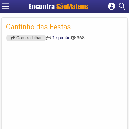
Encontra
SãoMateus
Cadastrar empresa
Fazer login
Cantinho das Festas
Criar conta
Compartilhar
1 opinião
368