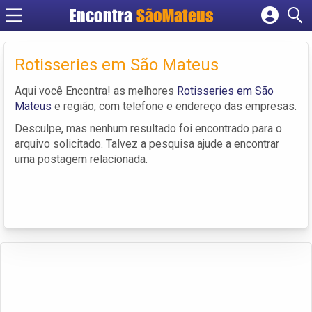
Encontra
SãoMateus
Cadastrar empresa
Fazer login
Rotisseries em São Mateus
Criar conta
Aqui você Encontra! as melhores
Rotisseries em São
Mateus
e região, com telefone e endereço das empresas.
Desculpe, mas nenhum resultado foi encontrado para o
arquivo solicitado. Talvez a pesquisa ajude a encontrar
uma postagem relacionada.