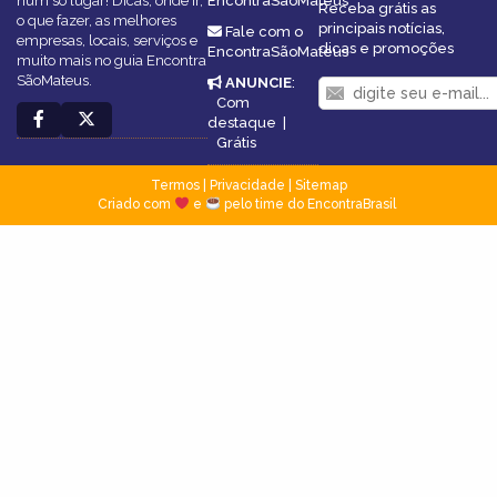
num só lugar! Dicas, onde ir,
EncontraSãoMateus
Receba grátis as
o que fazer, as melhores
principais notícias,
Fale com o
empresas, locais, serviços e
dicas e promoções
EncontraSãoMateus
muito mais no guia Encontra
SãoMateus.
ANUNCIE
:
Com
destaque
|
Grátis
Termos
|
Privacidade
|
Sitemap
Criado com
e
pelo time do EncontraBrasil