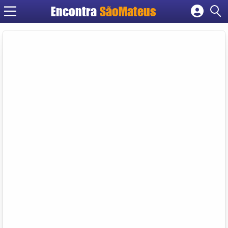
Encontra
SãoMateus
Cadastrar empresa
Fazer login
Criar conta