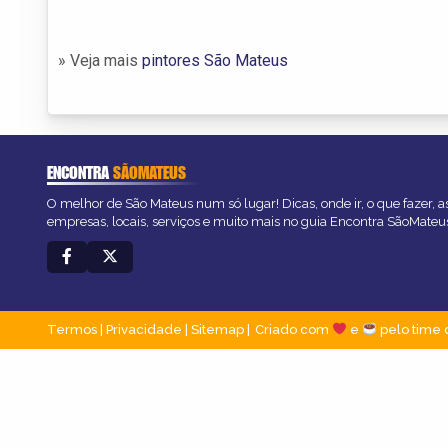
» Veja mais
pintores São Mateus
ENCONTRA
SÃOMATEUS
O melhor de São Mateus num só lugar! Dicas, onde ir, o que fazer, 
empresas, locais, serviços e muito mais no guia Encontra SãoMateu
Termos
|
Privacidade
|
Sitemap
Criado com
e
pelo time 