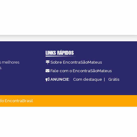
LINKS RÁPIDOS
as melhores
Sobre EncontraSãoMateus
s.
Fale com o EncontraSãoMateus
ANUNCIE
:
Com destaque
|
Grátis
do EncontraBrasil