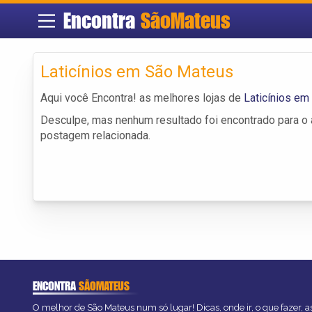
Encontra
SãoMateus
Laticínios em São Mateus
Aqui você Encontra! as melhores lojas de
Laticínios e
Desculpe, mas nenhum resultado foi encontrado para o a
postagem relacionada.
ENCONTRA
SÃOMATEUS
O melhor de São Mateus num só lugar! Dicas, onde ir, o que fazer, 