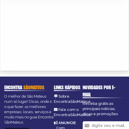
ENCONTRA
SÃOMATEUS
LINKS RÁPIDOS
NOVIDADES POR E-
MAIL
O melhor de São Mateus
Sobre
num só lugar! Dicas, onde ir,
EncontraSãoMateus
Receba grátis as
o que fazer, as melhores
principais notícias,
Fale com o
empresas, locais, serviços e
dicas e promoções
EncontraSãoMateus
muito mais no guia Encontra
SãoMateus.
ANUNCIE
:
Com