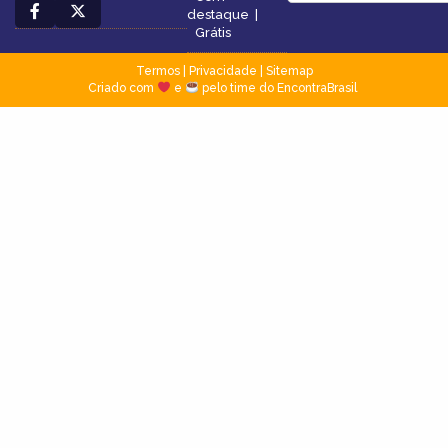
destaque
|
Grátis
Termos
|
Privacidade
|
Sitemap
Criado com
e
pelo time do EncontraBrasil