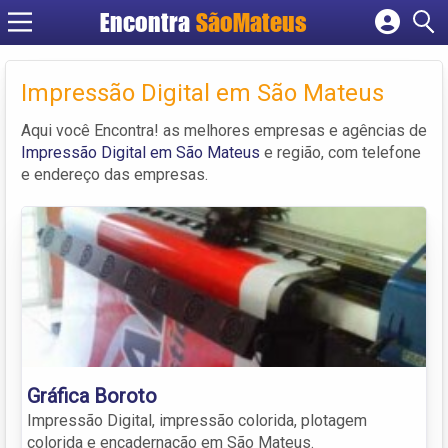
Encontra
SãoMateus
Cadastrar empresa
Fazer login
Impressão Digital em São Mateus
Criar conta
Aqui você Encontra! as melhores empresas e agências de
Impressão Digital em São Mateus
e região, com telefone
e endereço das empresas.
Gráfica Boroto
Impressão Digital, impressão colorida, plotagem
colorida e encadernação em São Mateus.