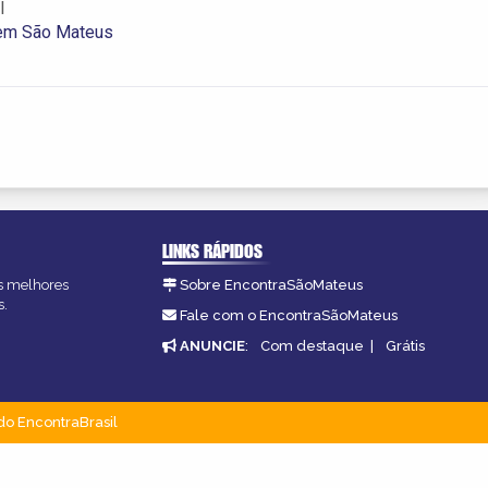
l
 em São Mateus
LINKS RÁPIDOS
as melhores
Sobre EncontraSãoMateus
s.
Fale com o EncontraSãoMateus
ANUNCIE
:
Com destaque
|
Grátis
do EncontraBrasil