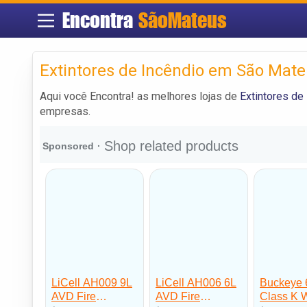
Encontra
SãoMateus
Extintores de Incêndio em São Mat
Aqui você Encontra! as melhores lojas de
Extintores de
empresas.