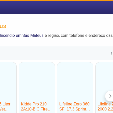
eus
 Incêndio em São Mateus
e região, com telefone e endereço das