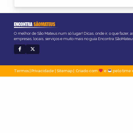
ENCONTRA
SÃOMATEUS
O melhor de São Mateus num só lugar! Dicas, onde ir, o que fazer, 
empresas, locais, serviços e muito mais no guia Encontra SãoMateu
Termos
|
Privacidade
|
Sitemap
Criado com
e
pelo time 