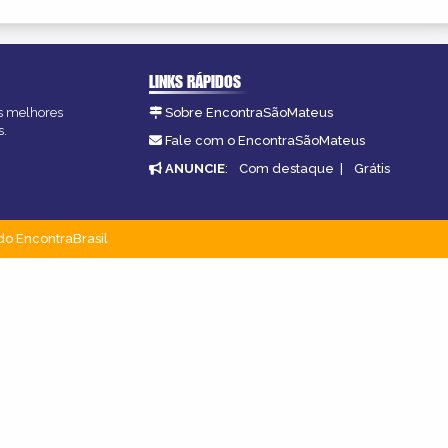
LINKS RÁPIDOS
as melhores
Sobre EncontraSãoMateus
s.
Fale com o EncontraSãoMateus
ANUNCIE
:
Com destaque
|
Grátis
do EncontraBrasil