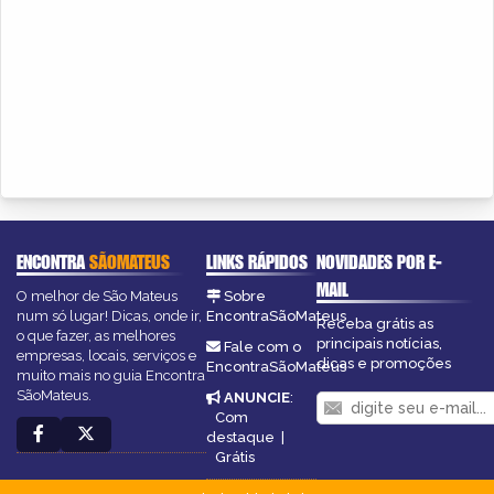
ENCONTRA
SÃOMATEUS
LINKS RÁPIDOS
NOVIDADES POR E-
MAIL
O melhor de São Mateus
Sobre
num só lugar! Dicas, onde ir,
EncontraSãoMateus
Receba grátis as
o que fazer, as melhores
principais notícias,
Fale com o
empresas, locais, serviços e
dicas e promoções
EncontraSãoMateus
muito mais no guia Encontra
SãoMateus.
ANUNCIE
:
Com
destaque
|
Grátis