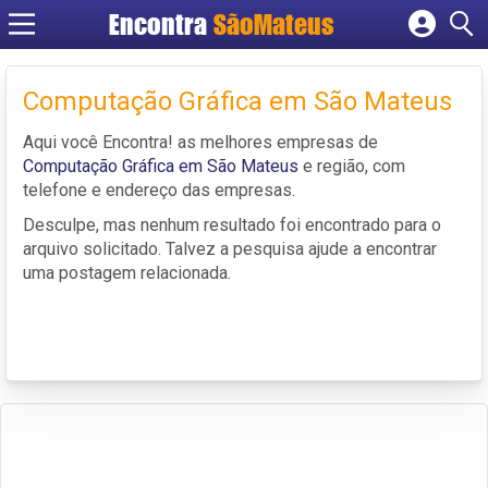
Encontra
SãoMateus
Cadastrar empresa
Fazer login
Computação Gráfica em São Mateus
Criar conta
Aqui você Encontra! as melhores empresas de
Computação Gráfica em São Mateus
e região, com
telefone e endereço das empresas.
Desculpe, mas nenhum resultado foi encontrado para o
arquivo solicitado. Talvez a pesquisa ajude a encontrar
uma postagem relacionada.