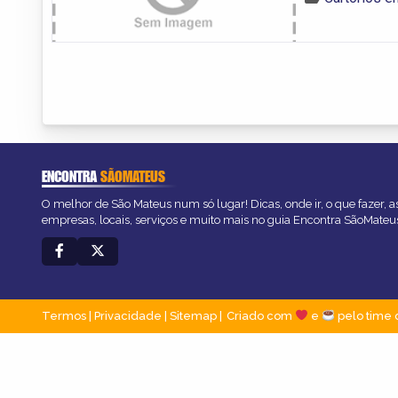
ENCONTRA
SÃOMATEUS
O melhor de São Mateus num só lugar! Dicas, onde ir, o que fazer, 
empresas, locais, serviços e muito mais no guia Encontra SãoMateu
Termos
|
Privacidade
|
Sitemap
Criado com
e
pelo time 