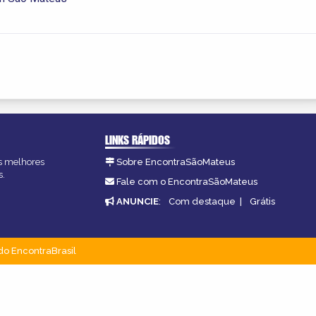
LINKS RÁPIDOS
as melhores
Sobre EncontraSãoMateus
s.
Fale com o EncontraSãoMateus
ANUNCIE
:
Com destaque
|
Grátis
do EncontraBrasil