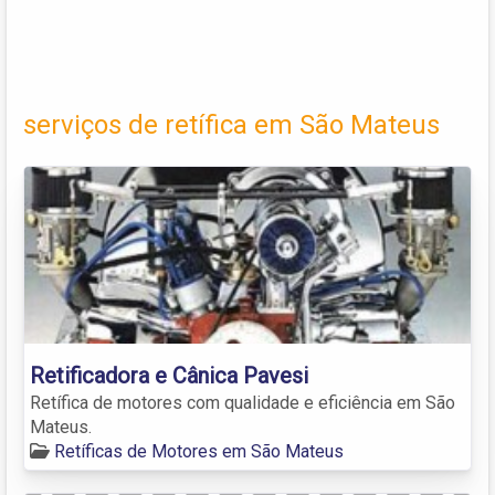
serviços de retífica em São Mateus
Retificadora e Cânica Pavesi
Retífica de motores com qualidade e eficiência em São
Mateus.
Retíficas de Motores em São Mateus