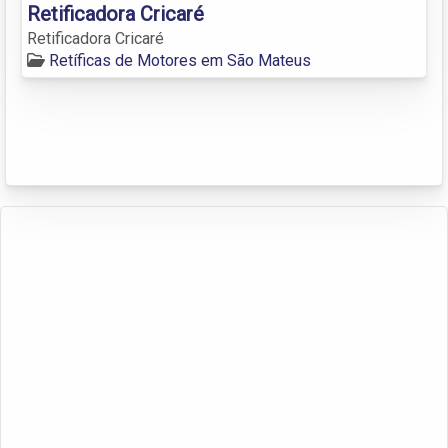
Retificadora Cricaré
Retificadora Cricaré
Retíficas de Motores em São Mateus