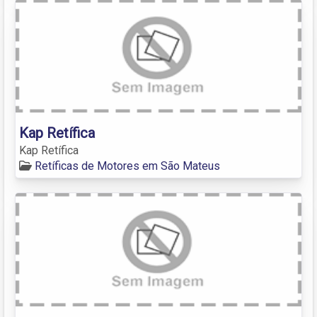
Kap Retífica
Kap Retífica
Retíficas de Motores em São Mateus