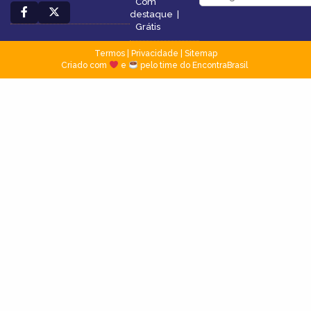
Com
destaque
|
Grátis
Termos
|
Privacidade
|
Sitemap
Criado com
e
pelo time do EncontraBrasil