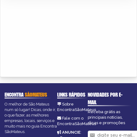
ENCONTRA
SÃOMATEUS
LINKS RÁPIDOS
NOVIDADES POR E-
MAIL
O melhor de São Mateus
Sobre
num só lugar! Dicas, onde ir,
EncontraSãoMateus
Receba grátis as
o que fazer, as melhores
principais notícias,
Fale com o
empresas, locais, serviços e
dicas e promoções
EncontraSãoMateus
muito mais no guia Encontra
SãoMateus.
ANUNCIE
: