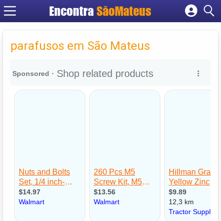
Encontra
SãoMateus
Cadastrar empresa
Fazer login
parafusos em São Mateus
Criar conta