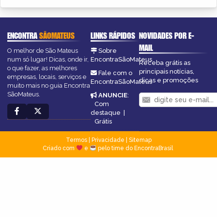
ENCONTRA
SÃOMATEUS
LINKS RÁPIDOS
NOVIDADES POR E-
MAIL
O melhor de São Mateus
Sobre
num só lugar! Dicas, onde ir,
EncontraSãoMateus
Receba grátis as
o que fazer, as melhores
principais notícias,
Fale com o
empresas, locais, serviços e
dicas e promoções
EncontraSãoMateus
muito mais no guia Encontra
SãoMateus.
ANUNCIE
:
Com
destaque
|
Grátis
Termos
|
Privacidade
|
Sitemap
Criado com
e
pelo time do EncontraBrasil