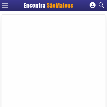
Encontra
SãoMateus
Cadastrar empresa
Fazer login
Criar conta