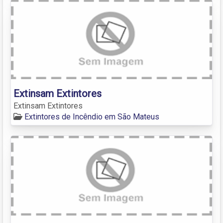
Extinsam Extintores
Extinsam Extintores
Extintores de Incêndio em São Mateus